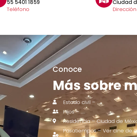
55 5401 1859
Ciudad d
Teléfono
Dirección
Conoce
Más sobre m
Estado civil – …..
Hijos – …..
Residencia – Ciudad de Méxi
Pasatiempos – Ver cine de ar