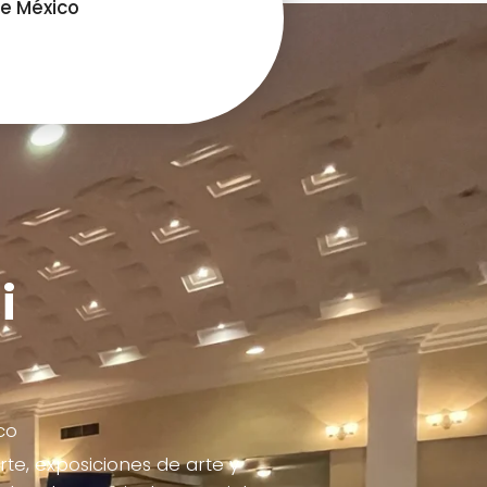
e México
i
co
te, exposiciones de arte y