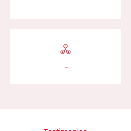
…..
…..