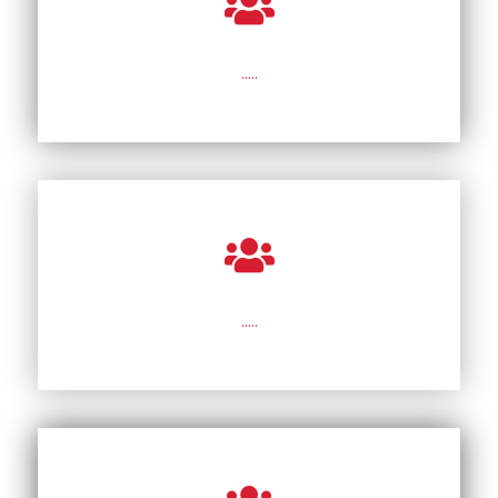
…..
…..