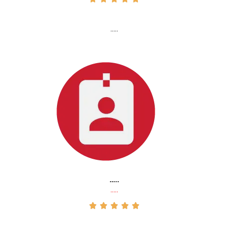
…..
…..
…..




