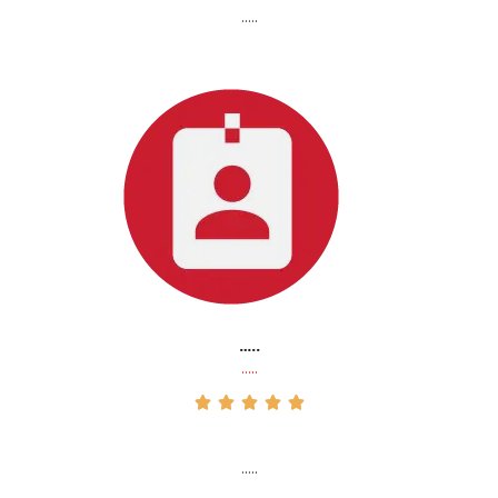
…..
…..
…..





…..