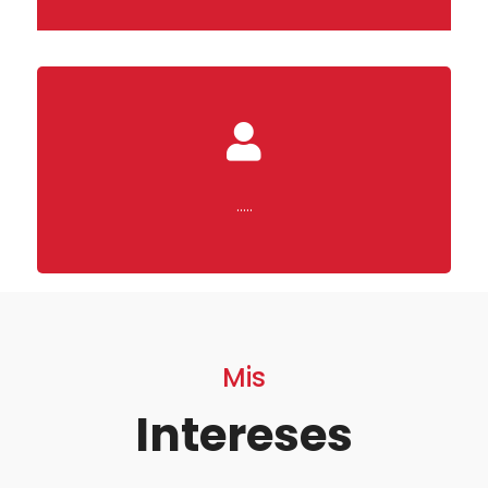
…..
Mis
Intereses