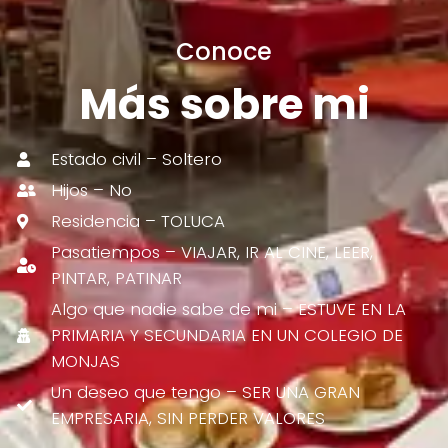
Conoce
Más sobre mi
Estado civil – Soltero
Hijos – No
Residencia – TOLUCA
Pasatiempos – VIAJAR, IR AL CINE, LEER,
PINTAR, PATINAR
Algo que nadie sabe de mi – ESTUVE EN LA
PRIMARIA Y SECUNDARIA EN UN COLEGIO DE
MONJAS
Un deseo que tengo – SER UNA GRAN
EMPRESARIA, SIN PERDER VALORES