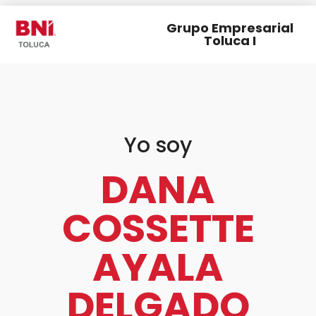
Grupo Empresarial
Toluca I
Yo soy
DANA
COSSETTE
AYALA
DELGADO