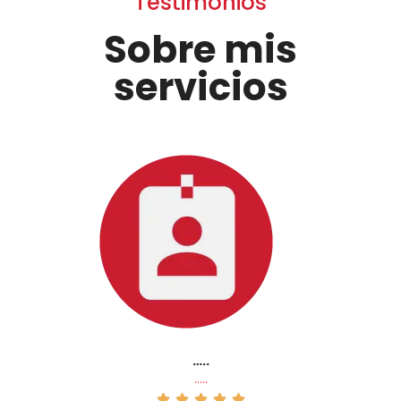
Testimonios
Sobre mis
servicios
…..
…..




