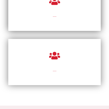
…..
…..