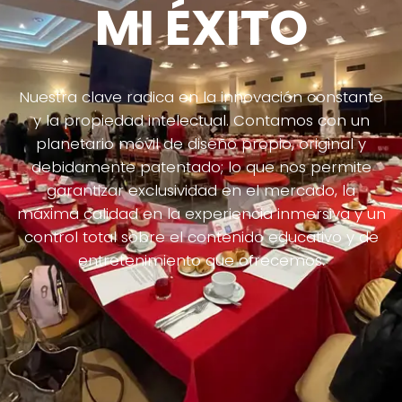
MI ÉXITO
Nuestra clave radica en la innovación constante
y la propiedad intelectual. Contamos con un
planetario móvil de diseño propio, original y
debidamente patentado; lo que nos permite
garantizar exclusividad en el mercado, la
máxima calidad en la experiencia inmersiva y un
control total sobre el contenido educativo y de
entretenimiento que ofrecemos.