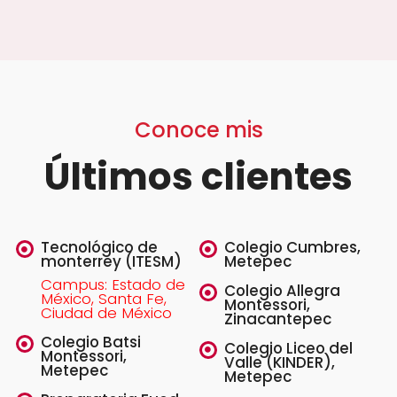
Conoce mis
Últimos clientes
Tecnológico de
Colegio Cumbres,
monterrey (ITESM)
Metepec
Campus: Estado de
Colegio Allegra
México, Santa Fe,
Montessori,
Ciudad de México
Zinacantepec
Colegio Batsi
Colegio Liceo del
Montessori,
Valle (KINDER),
Metepec
Metepec