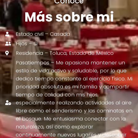
Conoce
Más sobre mi
Estado civil – Casada
Hijos – Si
Residencia – Toluca, Estado de México
Pasatiempos – Me apasiona mantener un
estilo de vida activo y saludable, por lo que
dedico tiempo constante al ejercicio físico. Mi
prioridad absoluta es mi familia y compartir
tiempo de calidad con mis hijos,
especialmente realizando actividades al aire
libre como el senderismo y las caminatas en
el bosque. Me entusiasma conectar con la
naturaleza, así como explorar
continuamente nuevos lugares y descubrir