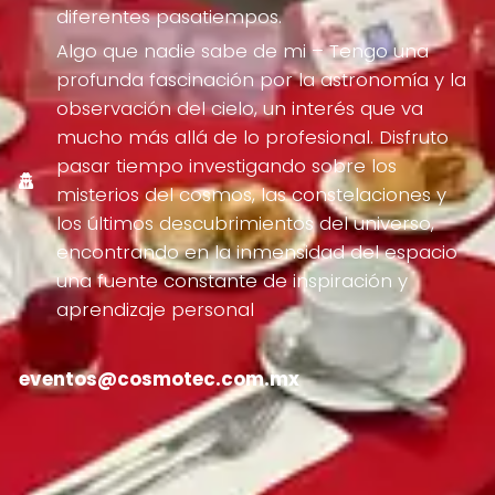
diferentes pasatiempos.
Algo que nadie sabe de mi – Tengo una
profunda fascinación por la astronomía y la
observación del cielo, un interés que va
mucho más allá de lo profesional. Disfruto
pasar tiempo investigando sobre los
misterios del cosmos, las constelaciones y
los últimos descubrimientos del universo,
encontrando en la inmensidad del espacio
una fuente constante de inspiración y
aprendizaje personal
eventos@cosmotec.com.mx