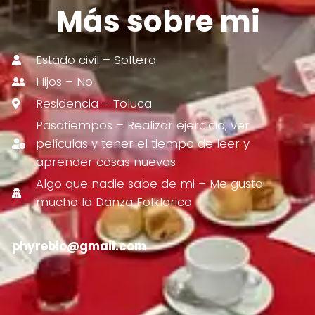
Más sobre mi
Estado civil – Soltera
Hijos – No
Residencia – Toluca
Pasatiempos – Realizar ejercicio, ver
películas y tener el tiempo de leer y
aprender cosas nuevas
Algo que nadie sabe de mi – Me gusta
mucho la Danza Folklorica
phyrebio@gmail.com