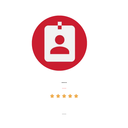
…..
…..





…..