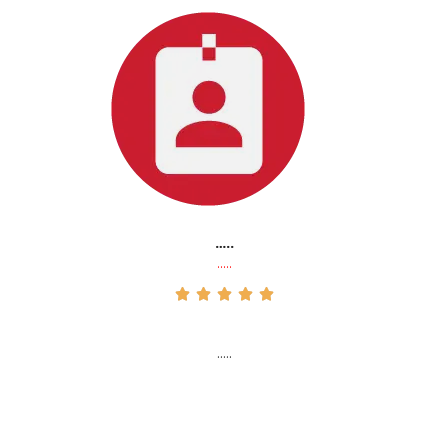
…..
…..





…..