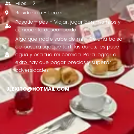
Hijos – 2
Residencia – Lerma
Pasatiempos – Viajar, jugar con mis hijos y
concoer lo desconocido
Algo que nadie sabe de mi – De una bolsa
de basura sqaqué tortillas duras, les puse
agua y esa fue mi comida. Para lograr el
éxito hay que pagar precios y superar
adversidades.
JLEXITO@HOTMAIL.COM