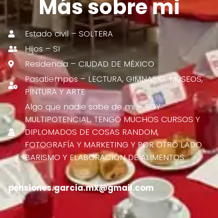
Más sobre mi
Estado civil – SOLTERA
Hijos – SI
Residencia – CIUDAD DE MÉXICO
Pasatiempos – LECTURA, GIMNASIO, MUSEOS,
PINTURA Y ARTE
Algo que nadie sabe de mi – SOY
MULTIPOTENCIAL, TENGO MUCHOS CURSOS Y
DIPLOMADOS DE COSAS RANDOM,
FOTOGRAFÍA Y MARKETING Y POR OTRO LADO
BARISMO Y ELABORACIÓN DE ALIMENTOS
pensiones.garcia.mx@gmail.com