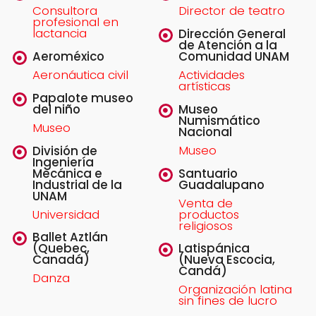
Consultora
Director de teatro
profesional en
lactancia
Dirección General
de Atención a la
Aeroméxico
Comunidad UNAM
Aeronáutica civil
Actividades
artísticas
Papalote museo
del niño
Museo
Numismático
Museo
Nacional
Museo
División de
Ingeniería
Mecánica e
Santuario
Industrial de la
Guadalupano
UNAM
Venta de
Universidad
productos
religiosos
Ballet Aztlán
(Quebec,
Latispánica
Canadá)
(Nueva Escocia,
Candá)
Danza
Organización latina
sin fines de lucro