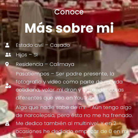
Conoce
Más sobre mi
Estado civil – Casado
Hijos – Si
Residencia – Calimaya
Pasatiempos – Ser padre presente, la
fotografía y video como parte de mi vida
cotidiana, volar mi dron y aprender cosas
diferentes que veo en YouTube.
Algo que nadie sabe de mi – Aún tengo algo
de narcolepsia, pero ésta no me ha frenado.
Me dedico también al multinivel. Y en 2
ocasiones he dedicido empezar de 0 en mi