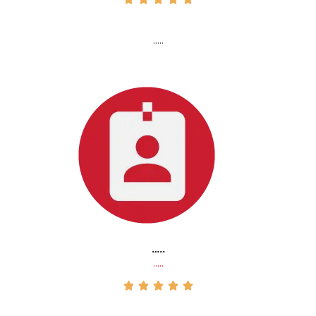
…..
…..
…..




