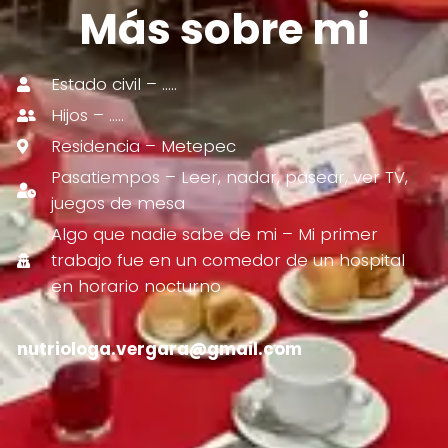
Más sobre mi
Estado civil – …..
Hijos – …..
Residencia – Metepec
Pasatiempos – Leer, nadar, pasear, ver TV,
juegos de mesa
Algo que nadie sabe de mi – Mi primer
trabajo fue en un comedor de un hospital
en horario nocturno
nutriologa.vergara@gmail.com