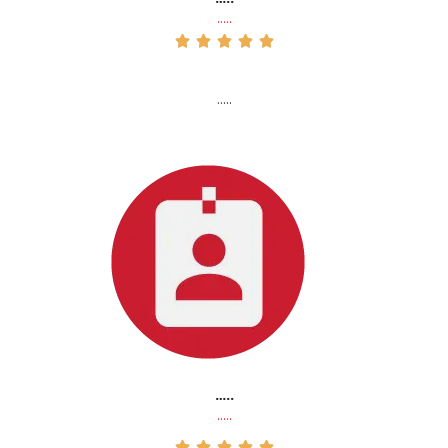
…..





…..
…..
…..




