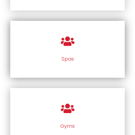
Spas
Gyms