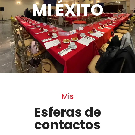
MI ÉXITO
…..
Mis
Esferas de
contactos