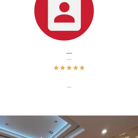
…..
…..





…..