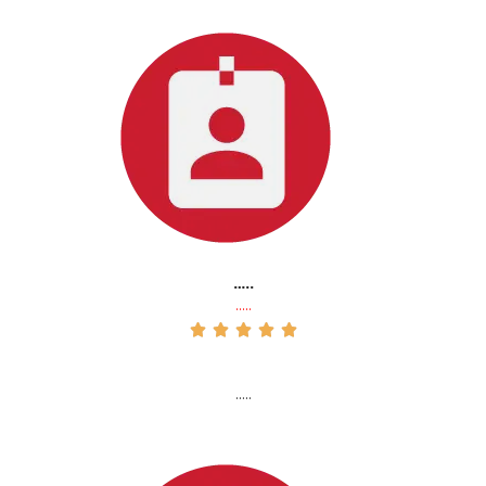
…..
…..





…..