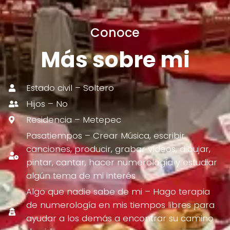
Conoce
Más sobre mi
Estado civil – Soltero
Hijos – No
Residencia – Metepec
Pasatiempos – Crear Música, escribir
canciones, producir, grabar vídeos, dibujar,
pintar, cantar, hacer numerología y estudiar
algún tema de mi interés
Algo que nadie sabe de mi – Hago terapia
de numerología en mis tiempos libres para
ayudar a los demás a encontrar su camino