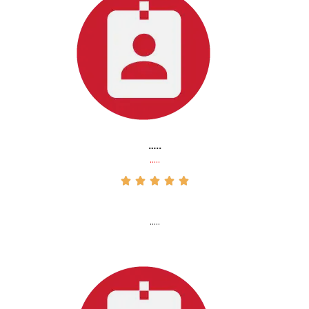
…..
…..





…..