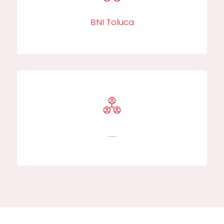
BNI Toluca​
…..