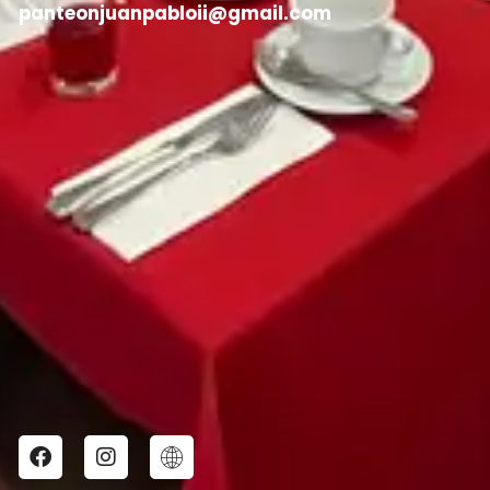
panteonjuanpabloii@gmail.com