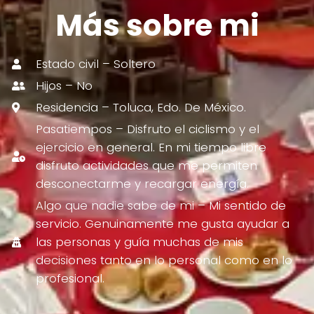
Más sobre mi
Estado civil – Soltero
Hijos – No
Residencia – Toluca, Edo. De México.
Pasatiempos – Disfruto el ciclismo y el
ejercicio en general. En mi tiempo libre
disfruto actividades que me permiten
desconectarme y recargar energía.
Algo que nadie sabe de mi – Mi sentido de
servicio. Genuinamente me gusta ayudar a
las personas y guía muchas de mis
decisiones tanto en lo personal como en lo
profesional.