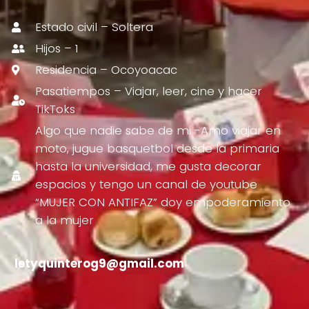
Estado civil – Soltera
Hijos – 1
Residencia – Ocoyoacac
Pasatiempos – Viajar, leer, cine y hacer
TikToks
Algo que nadie sabe de mi -Amo viajar en
moto, jugue basquetbol desde la primaria
hasta la universidad, me gusta decorar
espacios y tengo un canal de youtube
“MUJER CON ANTIFAZ” doy empoderamiento
a la mujer
letyquinterog9@gmail.com