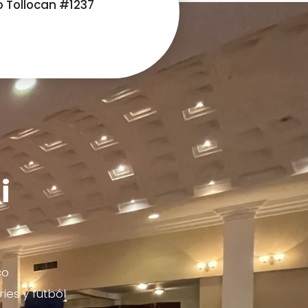
o Tollocan #1237
i
co
ies y futból