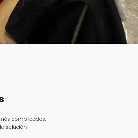
s
 más complicados,
la solución