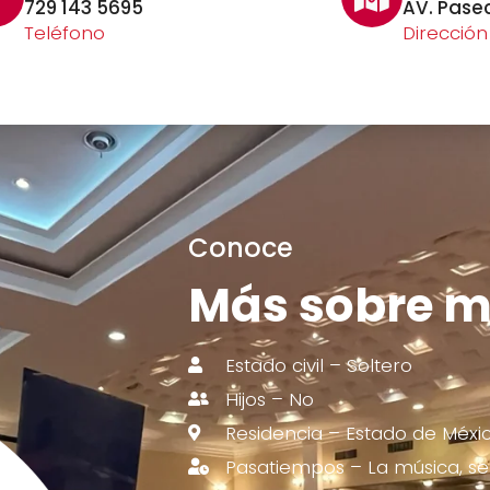
729 143 5695
AV. Pase
Teléfono
Dirección
Conoce
Más sobre m
Estado civil – Soltero
Hijos – No
Residencia – Estado de Méxi
Pasatiempos – La música, ser