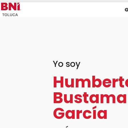
G
Yo soy
Humbert
Bustama
García