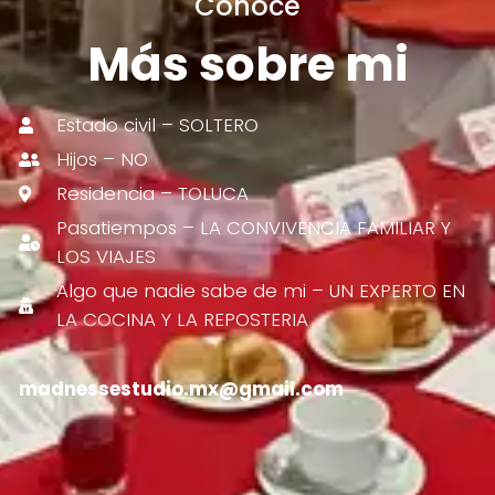
Conoce
Más sobre mi
Estado civil – SOLTERO
Hijos – NO
Residencia – TOLUCA
Pasatiempos – LA CONVIVENCIA FAMILIAR Y
LOS VIAJES
Algo que nadie sabe de mi – UN EXPERTO EN
LA COCINA Y LA REPOSTERIA
madnessestudio.mx@gmail.com